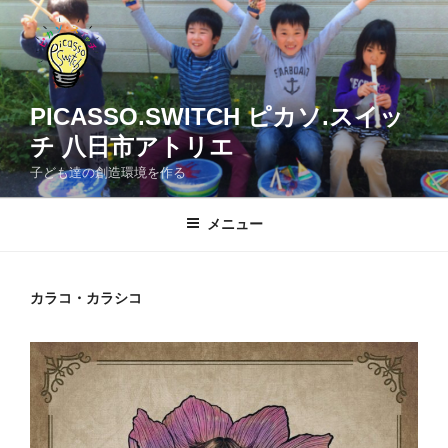
コ
ン
テ
ン
ツ
PICASSO.SWITCH ピカソ.スイッ
へ
チ 八日市アトリエ
ス
子ども達の創造環境を作る
キ
ッ
メニュー
プ
カラコ・カラシコ