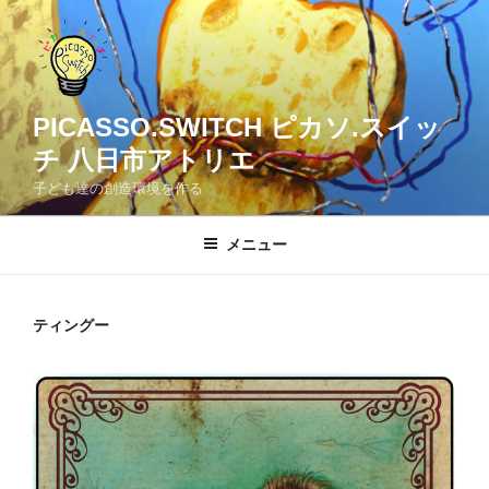
コ
ン
テ
ン
ツ
PICASSO.SWITCH ピカソ.スイッ
へ
チ 八日市アトリエ
ス
子ども達の創造環境を作る
キ
ッ
メニュー
プ
ティングー